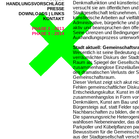
Denkmalfunktion und künstleris
HANDLUNGSVORSCHLÄGE
versucht sie am öffentlichen und
PRESSE
Stadtgesellschaft teilzunehmen.
DOWNLOADS | LINKS
künstlerische Arbeiten auf vielfäl
KONTAKT
Administrative, bürgerliche und 
aktiv und beanspruchen den öffe
PHASE 2 - 2013
Seine Grenzen und Bedingungen
PHASE 3 - 2014
Aushandlungsprozess unterworf
Stadt aktuell: Gemeinschaftsr
Wesentlich ist seine Bedeutun
verräumlichter Diskurs der Stadtg
Raum als Spiegel der Gesellschaft
zusammenhanglose Einzeläußeru
des dramatischen Verlusts der S
Gemeinschaftsraum.
Dieser Verlust zeigt sich akut ni
Fehlen gemeinschaftlicher Disk
Entscheidungskultur. Kunst im öf
zusammenhangslos in Form von 
Denkmälern, Kunst am Bau und 
Bürgersteigs auf, statt Felder s
Nachbarschaften zu bilden, die 
Die spannungsreiche Heterogenitä
wahllosen Nebeneinander, das du
Parkpoller und Kübelpflanzen par
Bewusstsein für die Gemeinscha
aus der Stadtgesellschaft versch