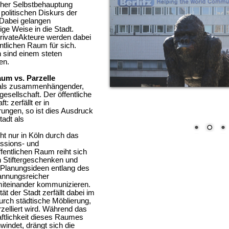
cher Selbstbehauptung
 politischen Diskurs der
 Dabei gelangen
tige Weise in die Stadt.
privateAkteure werden dabei
ntlichen Raum für sich.
 sind einem steten
en.
aum vs. Parzelle
g als zusammenhängender,
esellschaft. Der öffentliche
: zerfällt er in
ngen, so ist dies Ausdruck
tadt als
cht nur in Köln durch das
ussions- und
fentlichen Raum reiht sich
Stiftergeschenken und
Planungsideen entlang des
pannungsreicher
miteinander kommunizieren.
t der Stadt zerfällt dabei im
rch städtische Möblierung,
zelliert wird. Während das
ftlichkeit dieses Raumes
windet, drängt sich die